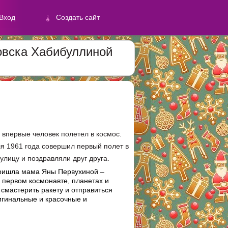
Вход
Создать сайт
ровска Хабибуллиной
й
Создать сайт
впервые человек полетел в космос.
я 1961 года совершил первый полет в
улицу и поздравляли друг друга.
 пришла мама Яны Первухиной –
 первом космонавте, планетах и
смастерить ракету и отправиться
игинальные и красочные и