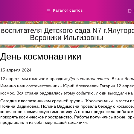
Каталог сайтов
воспитателя Детского сада N7 г.Ялуто
Вероники Ильгизовны
Метод.
Галереи
материалы
фотографи
День космонавтики
Добавлено — 59870
Добавлено — 39050
15 апреля 2024
12 апреля мы отмечаем праздник
День
космонавтики
. В этот
день
Именно наш соотечественник - Юрий Алексеевич Гагарин 12 апрел
космос. Вся страна радовалась этому событию, люди выходили на 
Сегодня к воспитанникам средней группы "Колокольчики" в гости
Полина Вадимовна. Полина Вадимовна провела беседу о космосе,
конечно же космическую гимнастику. А потом предложила ребятам 
покорять космическое пространство. Работы получились яркие, ор
представляли из себя мир нашей галактики.